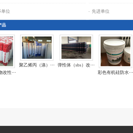
事单位
先进单位
产品
聚乙烯丙（涤）···
弹性体（sbs）改···
改性···
彩色有机硅防水··